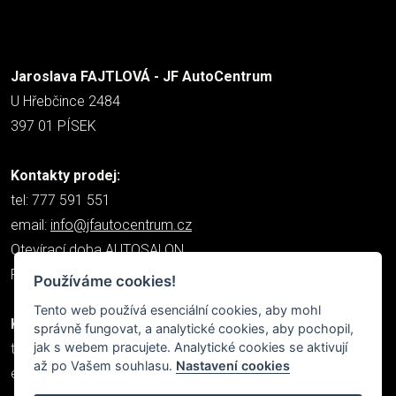
Jaroslava FAJTLOVÁ - JF AutoCentrum
U Hřebčince 2484
397 01 PÍSEK
Kontakty prodej:
tel: 777 591 551
email:
info@jfautocentrum.cz
Otevírací doba AUTOSALON
Po - Pá: 7:30 - 16:00
(POLEDNÍ PAUZA 12:00 - 12:45)
Používáme cookies!
Tento web používá esenciální cookies, aby mohl
Kontakt servis:
správně fungovat, a analytické cookies, aby pochopil,
jak s webem pracujete. Analytické cookies se aktivují
tel.: 777 050 672
až po Vašem souhlasu.
Nastavení cookies
email:
katka@jfautocentrum.cz