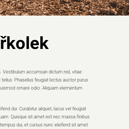
yřkolek
us. Vestibulum accumsan dictum nisl, vitae
t tellus. Phasellus feugiat lectus auctor purus
t, euismod ornare odio. Aliquam elementum
ifend dui. Curabitur aliquet, lacus vel feugiat
 quam. Quisque sit amet est nec massa finibus
 tempus dui, et cursus nunc eleifend sit amet.