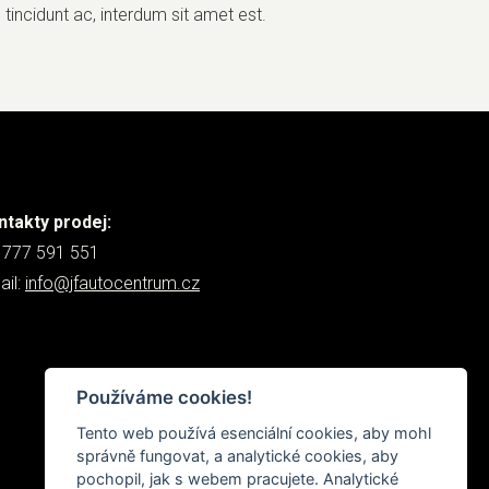
tincidunt ac, interdum sit amet est.
ntakty prodej:
: 777 591 551
ail:
info@jfautocentrum.cz
Používáme cookies!
Tento web používá esenciální cookies, aby mohl
správně fungovat, a analytické cookies, aby
pochopil, jak s webem pracujete. Analytické