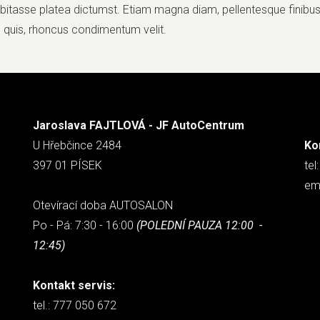
habitasse platea dictumst. Etiam magna diam, pellentesque finibus 
 quis, rhoncus condimentum velit.
Jaroslava FAJTLOVÁ - JF AutoCentrum
U Hřebčince 2484
Ko
397 01 PÍSEK
tel
em
Otevírací doba AUTOSALON
Po - Pá: 7:30 - 16:00
(POLEDNÍ PAUZA 12:00 -
12:45)
Kontakt servis:
tel.: 777 050 672