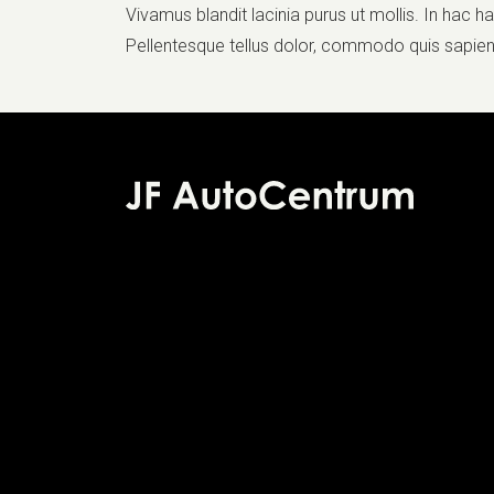
Vivamus blandit lacinia purus ut mollis. In hac 
Pellentesque tellus dolor, commodo quis sapien