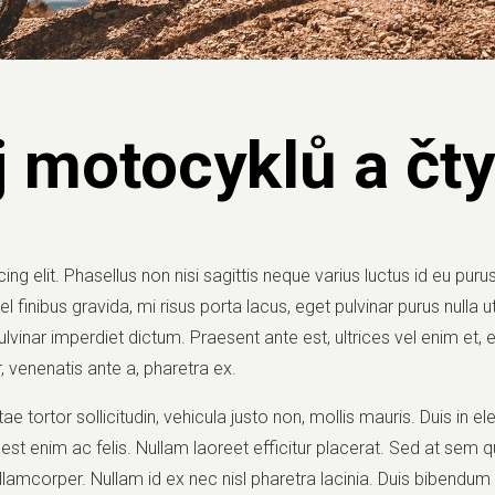
 motocyklů a čt
ng elit. Phasellus non nisi sagittis neque varius luctus id eu pur
 finibus gravida, mi risus porta lacus, eget pulvinar purus nulla u
ulvinar imperdiet dictum. Praesent ante est, ultrices vel enim e
, venenatis ante a, pharetra ex.
ae tortor sollicitudin, vehicula justo non, mollis mauris. Duis in ele
st enim ac felis. Nullam laoreet efficitur placerat. Sed at sem
ullamcorper. Nullam id ex nec nisl pharetra lacinia. Duis bibendum